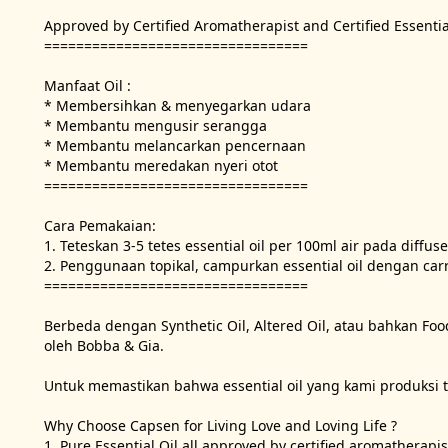
Approved by Certified Aromatherapist and Certified Essential 
=================================

Manfaat Oil :

* Membersihkan & menyegarkan udara

* Membantu mengusir serangga

* Membantu melancarkan pencernaan

* Membantu meredakan nyeri otot

=================================

Cara Pemakaian:

1. Teteskan 3-5 tetes essential oil per 100ml air pada diffu
2. Penggunaan topikal, campurkan essential oil dengan carri
=================================

Berbeda dengan Synthetic Oil, Altered Oil, atau bahkan Foo
oleh Bobba & Gia.

Untuk memastikan bahwa essential oil yang kami produksi ter
Why Choose Capsen for Living Love and Loving Life ?

1. Pure Essential Oil all approved by certified aromatherapist