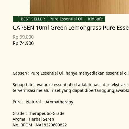
BEST SELLER
Pure Essential Oil
KidSafe
CAPSEN 10ml Green Lemongrass Pure Essent
Rp 99,000
Rp 74,900
Capsen : Pure Essential Oil hanya menyediakan essential oil
Setiap tetesnya pure essential oil adalah hasil dari ekstra
terverifikasi melalui riset yang dapat dipertanggungjawabka
Pure ~ Natural ~ Aromatherapy

Grade : Therapeutic-Grade

Aroma : Herbal Sereh

No. BPOM : NA18220600822
