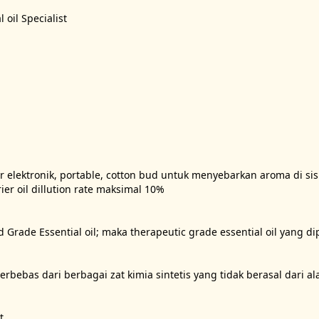
oil Specialist

ser elektronik, portable, cotton bud untuk menyebarkan aroma di sisi
er oil dillution rate maksimal 10%

d Grade Essential oil; maka therapeutic grade essential oil yang d
bebas dari berbagai zat kimia sintetis yang tidak berasal dari ala

