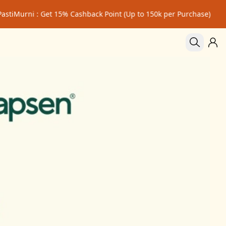
: Get 15% Cashback Point (Up to 150k per Purchase)