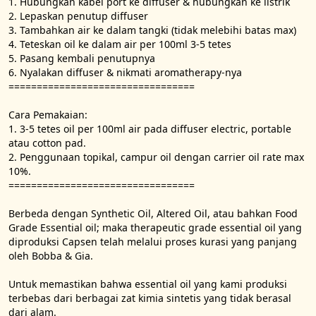
1. Hubungkan kabel port ke diffuser & hubungkan ke listrik

2. Lepaskan penutup diffuser

3. Tambahkan air ke dalam tangki (tidak melebihi batas max)

4. Teteskan oil ke dalam air per 100ml 3-5 tetes

5. Pasang kembali penutupnya

6. Nyalakan diffuser & nikmati aromatherapy-nya

=================================

Cara Pemakaian:

1. 3-5 tetes oil per 100ml air pada diffuser electric, portable 
atau cotton pad.

2. Penggunaan topikal, campur oil dengan carrier oil rate max 
10%.

=================================

Berbeda dengan Synthetic Oil, Altered Oil, atau bahkan Food 
Grade Essential oil; maka therapeutic grade essential oil yang 
diproduksi Capsen telah melalui proses kurasi yang panjang 
oleh Bobba & Gia.

Untuk memastikan bahwa essential oil yang kami produksi 
terbebas dari berbagai zat kimia sintetis yang tidak berasal 
dari alam.
